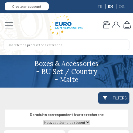
Create an account
FR
EN
DE
Boxes & Accessories
- BU Set / Country
- Malte
FILTERS
3 produits correspondent à votre recherche