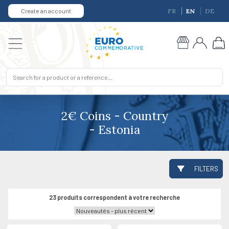
Create an account
FR
EN
DE
2€ Coins - Country
- Estonia
FILTERS
23 produits correspondent à votre recherche