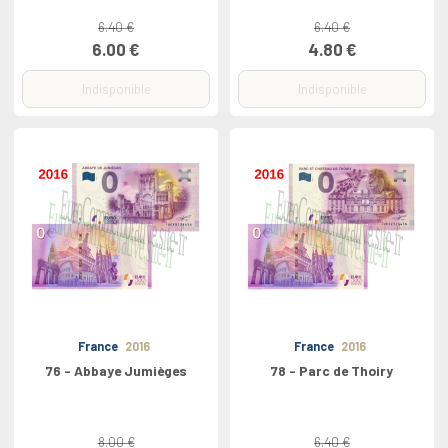
6.40 €
6.40 €
6.00 €
4.80 €
Indisponible
Indisponible
France
2016
France
2016
76 - Abbaye Jumièges
78 - Parc de Thoiry
8.00 €
6.40 €