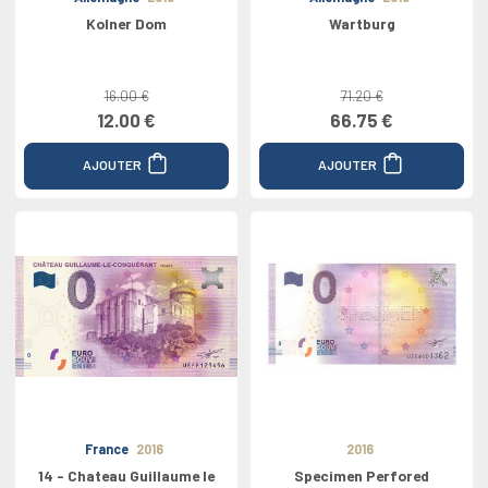
Kolner Dom
Wartburg
16.00 €
71.20 €
12.00 €
66.75 €
AJOUTER
AJOUTER
France
2016
2016
14 - Chateau Guillaume le
Specimen Perfored