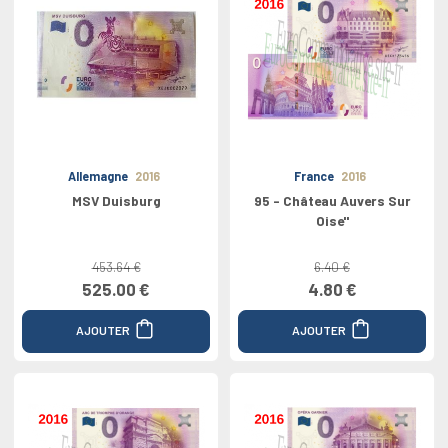
Allemagne
2016
France
2016
MSV Duisburg
95 - Château Auvers Sur
Oise''
453.64 €
6.40 €
525.00 €
4.80 €
AJOUTER
AJOUTER