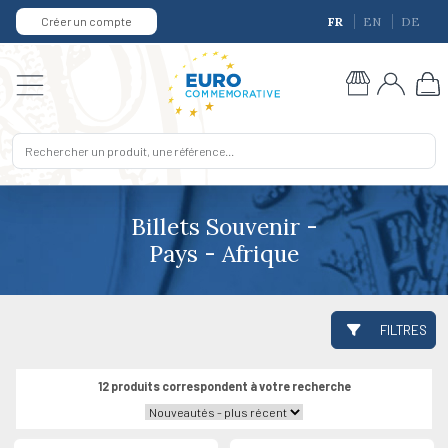
Créer un compte
FR
EN
DE
Billets Souvenir -
Pays - Afrique
FILTRES
12 produits correspondent à votre recherche