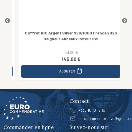
26
Coffret 10€ Argent Silver 999/1000 France 2026
Co
Seigneur Anneaux Retour Roi
151.00 €
145.00 €
AJOUTER
Contact
+336 10 10 19 10
eurocommemorative@gmail.c
Commander en ligne
Suivez-nous sur