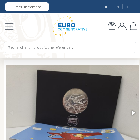
Créer un compte
FR
EN
DE