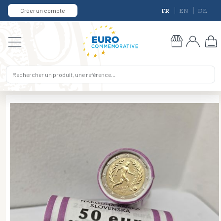
Créer un compte
FR
EN
DE