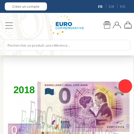
Créer un compte
FR
EN
DE