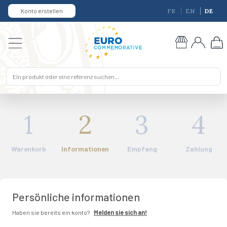
Konto erstellen
FR
EN
DE
1
2
3
4
Warenkorb
Informationen
Empfang
Zahlung
Persönliche informationen
Haben sie bereits ein konto?
Melden sie sich an!