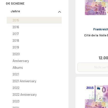
Rolls
Griechenland
Nederland
Chypre
Vaticano
North Euro
Croatie
0€ SCHEINE
2026
Irland
Portugal
Luxembourg
Croatie
Grèce
Bulgarie
0 Pounds
Jahre
Italien
Slovaquie
Bulgarie
Lettland
2015
2016
Frankreic
2017
Cité de la Voile
2018
2019
2020
12.00
Anniversary
Nicht ver
Albums
2021
2021 Anniversary
2022
2022 Anniversary
2023
2024