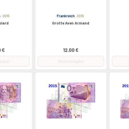
h
2015
Frankreich
2015
ulard
Grotte Aven Armand
0 €
12.00 €
fügbar
Nicht verfügbar