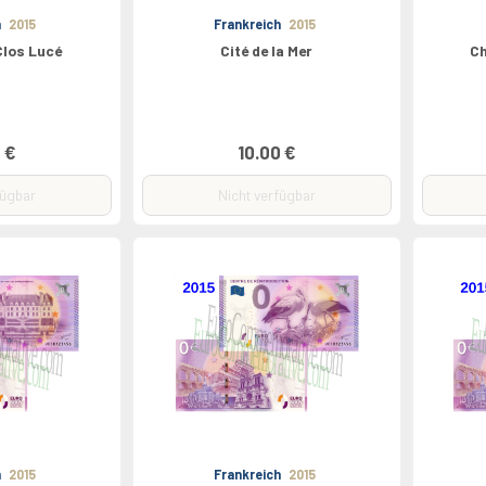
h
2015
Frankreich
2015
Clos Lucé
Cité de la Mer
Ch
 €
10.00 €
fügbar
Nicht verfügbar
h
2015
Frankreich
2015