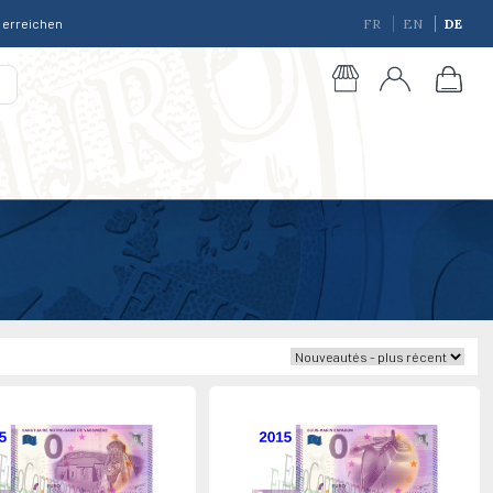
r erreichen
FR
EN
DE
giques