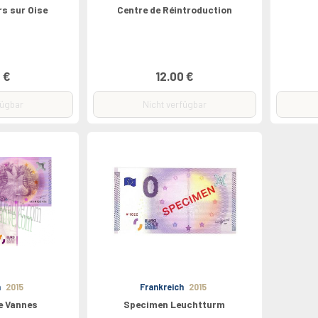
s sur Oise
Centre de Réintroduction
 €
12.00 €
fügbar
Nicht verfügbar
h
2015
Frankreich
2015
e Vannes
Specimen Leuchtturm