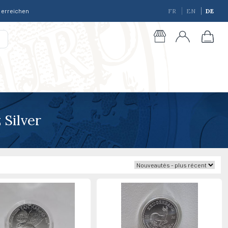
r erreichen
FR
EN
DE
Silver
giques