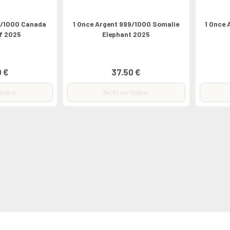
9/1000 Canada
1 Once Argent 999/1000 Somalie
1 Once 
f 2025
Elephant 2025
0 €
37.50 €
fügbar
Nicht verfügbar