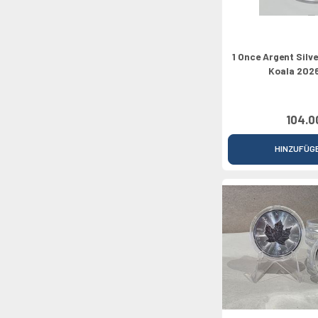
1 Once Argent Silv
Koala 2026
104.0
HINZUFÜG