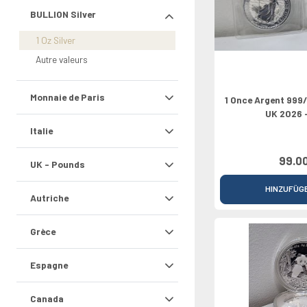
Rolls
Griechenland
Nederland
Chypre
Vaticano
North Euro
Croatie
2026
BULLION Silver
Irland
Portugal
Luxembourg
Croatie
Grèce
Bulgarie
0 Pounds
Italien
Slovaquie
Bulgarie
1 Oz Silver
Lettland
Autre valeurs
Monnaie de Paris
1 Once Argent 999
UK 2026 -
Italie
99.0
UK - Pounds
HINZUFÜG
Autriche
Grèce
Espagne
Canada