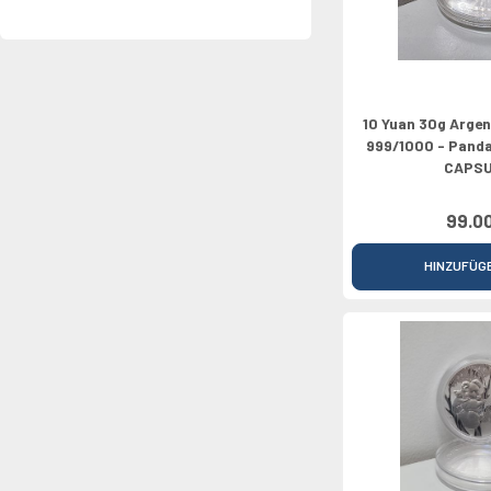
10 Yuan 30g Argen
999/1000 - Panda
CAPS
99.0
HINZUFÜG