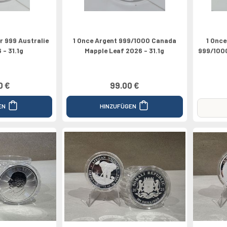
er 999 Australie
1 Once Argent 999/1000 Canada
1 Once
 - 31.1g
Mapple Leaf 2026 - 31.1g
999/1000
0 €
99.00 €
EN
HINZUFÜGEN