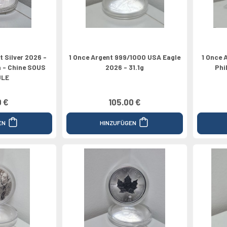
t Silver 2026 -
1 Once Argent 999/1000 USA Eagle
1 Once 
 - Chine SOUS
2026 - 31.1g
Phi
ULE
0 €
105.00 €
EN
HINZUFÜGEN