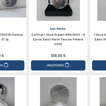
pe
Médailles
Valeur 100€
Grèce
Valeur 1/4€
Valeur 200€
2024
Espagne
Canada
San-Marino
/1000 Britannia
Coffret 1 Once Argent 999/1000 - 5
1 Once 
 31.1g
Euros Saint Marin Faucon Pelerin
Saint M
2026
0 €
109.00 €
EN
HINZUFÜGEN