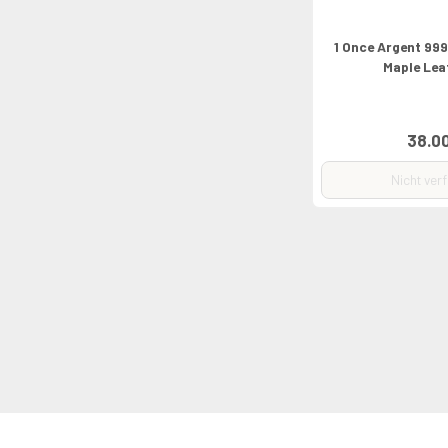
1 Once Argent 99
Maple Lea
38.0
Nicht ver