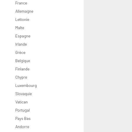
Rolls
Griechenland
Nederland
Chypre
Vaticano
North Euro
Croatie
France
2026
Irland
Portugal
Luxembourg
Croatie
Grèce
Bulgarie
Allemagne
0 Pounds
Italien
Slovaquie
Bulgarie
Lettonie
Lettland
Malte
Espagne
Irlande
Grèce
Belgique
Finlande
Chypre
Luxembourg
Slovaquie
Vatican
Portugal
Pays Bas
Andorre