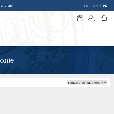
r erreichen
FR
EN
DE
tonie
giques