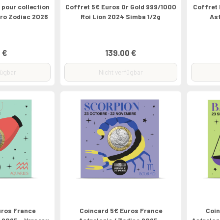
 pour collection
Coffret 5€ Euros Or Gold 999/1000
Coffret 
tro Zodiac 2026
Roi Lion 2024 Simba 1/2g
As
 €
139.00 €
fügbar
Nicht verfügbar
uros France
Coincard 5€ Euros France
Coin