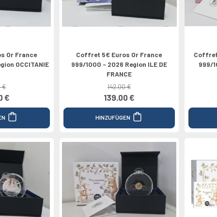
os Or France
Coffret 5€ Euros Or France
Coffre
egion OCCITANIE
999/1000 - 2026 Region ILE DE
999/1
FRANCE
 €
142.00 €
0 €
139.00 €
EN
HINZUFÜGEN