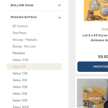
Rolls
Griechenland
Nederland
Chypre
Vaticano
North Euro
Croatie
2026
BULLION Silver
Irland
Portugal
Luxembourg
Croatie
Grèce
Bulgarie
0 Pounds
Italien
Slovaquie
Bulgarie
Monnaie de Paris
Lettland
DC Comics
2026
One Piece
Lot 6 x 5€ Euro
Snoopy - Peanuts
Animaux d
Disney - Roi Lion
Médailles
59.9
Valeur 1/4€
Valeur 5€
HINZUFÜG
Valeur 7.5€
Valeur 10€
Valeur 20€
Valeur 25€
Valeur 50€
Valeur 100€