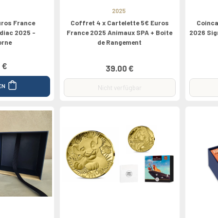
2025
uros France
Coffret 4 x Cartelette 5€ Euros
Coinca
odiac 2025 -
France 2025 Animaux SPA + Boite
2026 Sig
orne
de Rangement
 €
39.00 €
EN
Nicht verfügbar