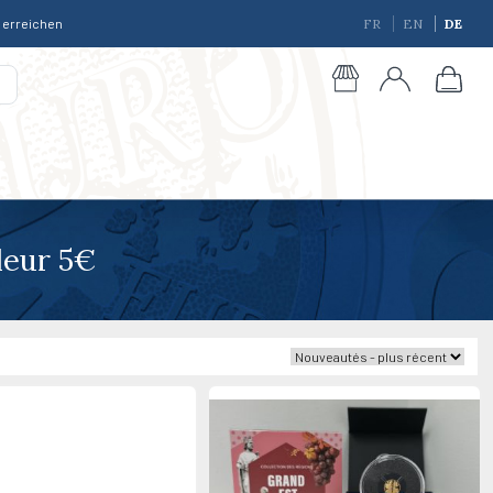
r erreichen
FR
EN
DE
leur 5€
giques