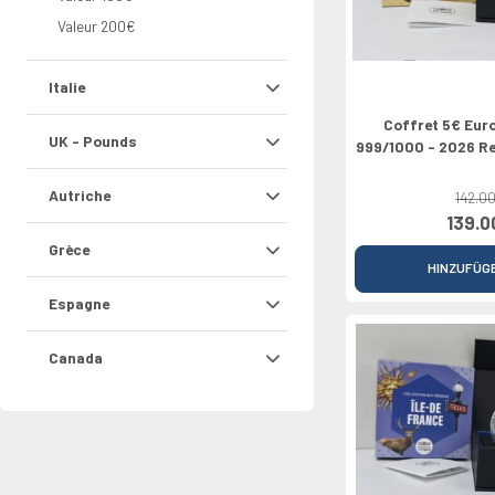
Valeur 200€
Italie
Coffret 5€ Eur
UK - Pounds
999/1000 - 2026 R
Autriche
142.00
139.0
Grèce
HINZUFÜG
Espagne
Canada