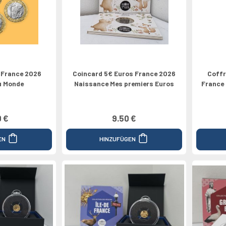
pe
Médailles
Valeur 100€
Grèce
Valeur 1/4€
Valeur 200€
2024
Espagne
Canada
s France 2026
Coincard 5€ Euros France 2026
Coffr
u Monde
Naissance Mes premiers Euros
France 
0 €
9.50 €
EN
HINZUFÜGEN