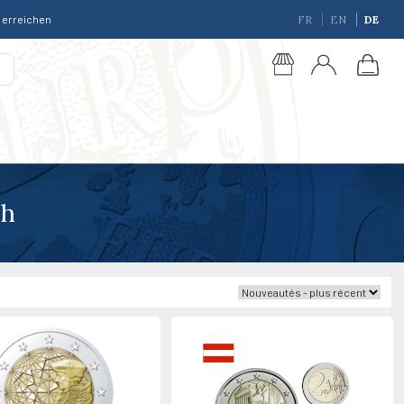
r erreichen
FR
EN
DE
ch
giques