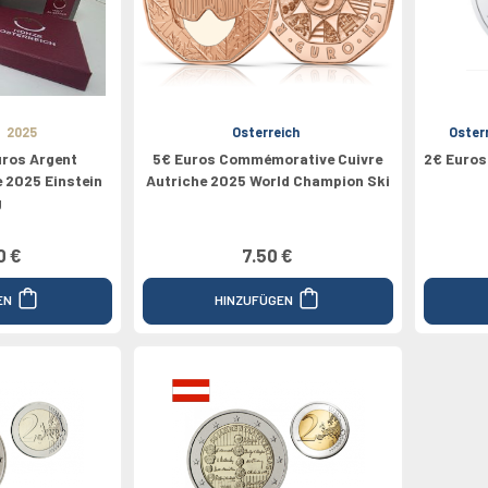
pe
Médailles
Valeur 100€
Grèce
Valeur 1/4€
Valeur 200€
2024
Espagne
Canada
2025
Osterreich
Oster
uros Argent
5€ Euros Commémorative Cuivre
2€ Euro
 2025 Einstein
Autriche 2025 World Champion Ski
g
0 €
7.50 €
EN
HINZUFÜGEN