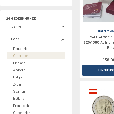
Rolls
Griechenland
Nederland
Chypre
Vaticano
North Euro
Croatie
2026
Irland
Portugal
Luxembourg
Croatie
Grèce
Bulgarie
0 Pounds
Italien
Slovaquie
Bulgarie
2€ GEDENKMUNZE
Lettland
Jahre
Osterreich
Coffret 20€ E
Land
925/1000 Autriche
Rin
Deutschland
Osterreich
139.0
Finnland
Andorra
HINZUFÜG
Belgien
Zypern
Spanien
Estland
Frankreich
Griechenland