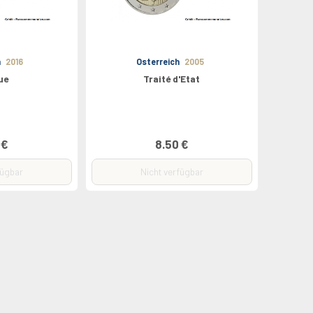
h
2016
Osterreich
2005
ue
Traité d'Etat
 €
8.50 €
fügbar
Nicht verfügbar