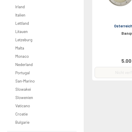
Irland
Italien
Lettland
Osterreic
Litauen
Banq
Letzeburg
Malta
Monaco
5.00
Nederland
Nicht ver
Portugal
San-Marino
Slowakei
Slowenien
Vaticano
Croatie
Bulgarie