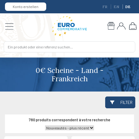
Konto erstellen
FR
EN
DE
0€ Scheine - Land -
Frankreich
FILTER
780 produits correspondent à votre recherche