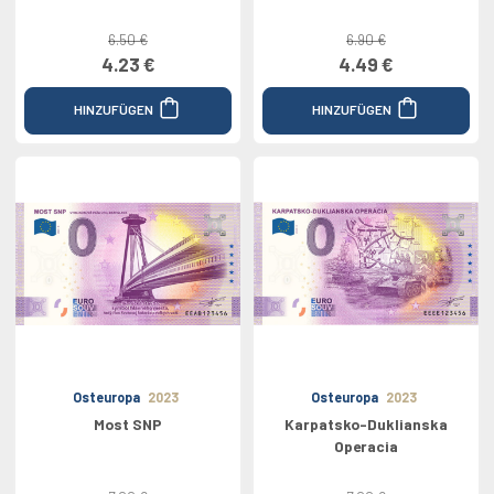
6.50 €
6.90 €
4.23 €
4.49 €
HINZUFÜGEN
HINZUFÜGEN
Osteuropa
2023
Osteuropa
2023
Most SNP
Karpatsko-Duklianska
Operacia