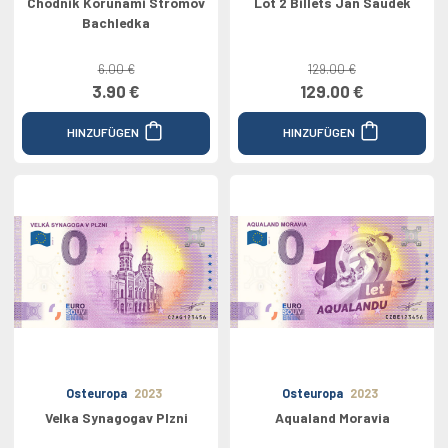
Chodnik Korunami Stromov
Lot 2 Billets Jan Saudek
Bachledka
6.00 €
129.00 €
3.90 €
129.00 €
HINZUFÜGEN
HINZUFÜGEN
Osteuropa
2023
Osteuropa
2023
Velka Synagogav Plzni
Aqualand Moravia