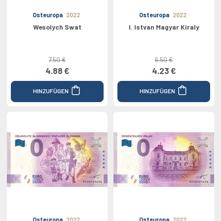
Osteuropa
2022
Osteuropa
2022
Wesolych Swat
I. Istvan Magyar Kiraly
7.50 €
6.50 €
4.88 €
4.23 €
HINZUFÜGEN
HINZUFÜGEN
Osteuropa
2022
Osteuropa
2022