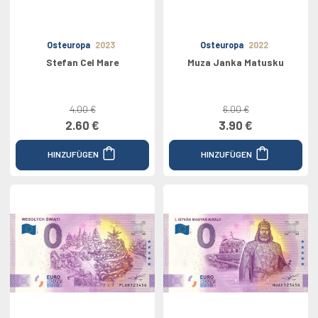
Osteuropa
2023
Osteuropa
2022
Stefan Cel Mare
Muza Janka Matusku
4.00 €
6.00 €
2.60 €
3.90 €
HINZUFÜGEN
HINZUFÜGEN